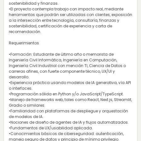
sostenibilidad y finanzas.
•El proyecto contempla trabajo con impacto real, mediante
herramientas que podrán ser utilizadas con clientes, exposición
a la intersección entre tecnología, consultoría, finanzas y
sostenibilidad, certificación de experiencia y carta de
recomendación.
Requerimientos
•Formación: Estudiante de último año o memorista de
Ingeniería Civil Informática, Ingeniería en Computación,
Ingeniería Civil Industrial con mención TI, Ciencia de Datos o
carreras afines, con fuerte componente técnico, UX/UI y
desarrollo.
•Experiencia práctica usando modelos de IA generativa, vía API
o interfaces.
•Programación sólida en Python y/o JavaScript/TypeScript.
•Manejo de frameworks web, tales como React, Next.js, Streamlit,
Gradio o similares.
•Familiaridad con plataformas de despliegue y orquestación
de modelos de IA.
•Nociones de diseño de agentes de IA y flujos automatizados.
•Fundamentos de UX/usabilidad aplicada.
•Conocimientos básicos de ciberseguridad: autenticación,
manejo seguro de datos y principio de mínimo privilegio.