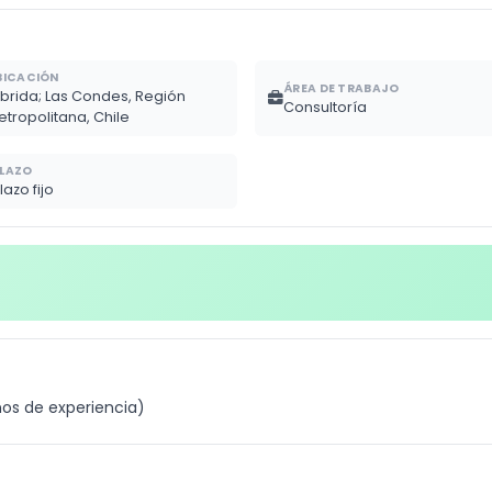
BICACIÓN
ÁREA DE TRABAJO
íbrida; Las Condes, Región
Consultoría
etropolitana, Chile
LAZO
lazo fijo
ños de experiencia)