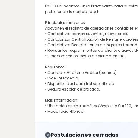
En BDO buscamos un/a Practicante para nuestra á
profesional de contabilidad.
Principales funciones:
Apoyar en el registro de operaciones contables e
• Contabilizar compras, ventas, retenciones,
• Contabilizar Centralización de Remuneraciones
• Contabilizar Declaraciones de Ingresos (cuand
• Revisar los requerimientos del cliente a través d
• Colaborar en procesos de cierre mensual.
Requisitos:
• Contador Auditor o Auditor (técnico)
• Excel intermedio.
• Disponibilidad para trabajo hibrido
• Seguro escolar de práctica.
Mas información:
• Ubicación oficina: Américo Vespucio Sur 100, La
• Modalidad Híbrida.
Postulaciones cerradas