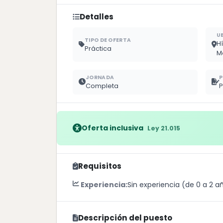
Detalles
U
TIPO DE OFERTA
H
Práctica
M
JORNADA
P
Completa
P
Oferta inclusiva
Ley 21.015
Requisitos
Experiencia:
Sin experiencia (de 0 a 2 a
Descripción del puesto