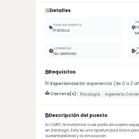
Detalles
U
TIPO DE OFERTA
H
Práctica
M
JORNADA
P
No definido
P
Requisitos
Experiencia:
Sin experiencia (de 0 a 2 a
Carrera(s):
Psicología
Ingeniería Comer
Descripción del puesto
En CMPC te invitamos a ser parte de nuestro equi
en Santiago. Esta es una oportunidad única para
sustentabilidad y la innovación.