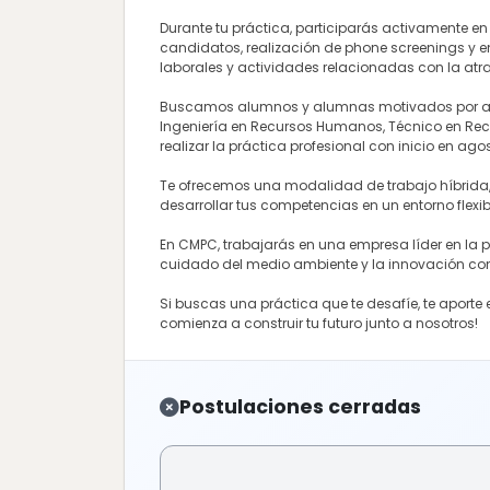
Durante tu práctica, participarás activamente en
candidatos, realización de phone screenings y en
laborales y actividades relacionadas con la atra
Buscamos alumnos y alumnas motivados por apren
Ingeniería en Recursos Humanos, Técnico en Rec
realizar la práctica profesional con inicio en ag
Te ofrecemos una modalidad de trabajo híbrida, 
desarrollar tus competencias en un entorno flexi
En CMPC, trabajarás en una empresa líder en la 
cuidado del medio ambiente y la innovación co
Si buscas una práctica que te desafíe, te aporte 
comienza a construir tu futuro junto a nosotros!
Postulaciones cerradas