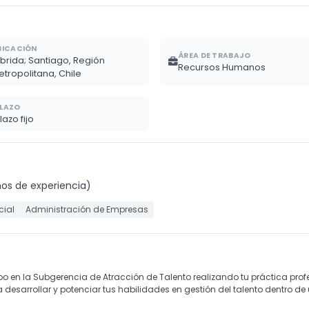
BICACIÓN
ÁREA DE TRABAJO
íbrida; Santiago, Región
Recursos Humanos
etropolitana, Chile
LAZO
lazo fijo
ños de experiencia)
cial
Administración de Empresas
po en la Subgerencia de Atracción de Talento realizando tu práctica prof
 desarrollar y potenciar tus habilidades en gestión del talento dentro