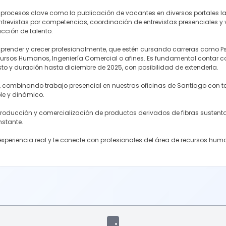
 procesos clave como la publicación de vacantes en diversos portales la
trevistas por competencias, coordinación de entrevistas presenciales y v
cción de talento.
der y crecer profesionalmente, que estén cursando carreras como Psic
ursos Humanos, Ingeniería Comercial o afines. Es fundamental contar co
osto y duración hasta diciembre de 2025, con posibilidad de extenderla.
combinando trabajo presencial en nuestras oficinas de Santiago con tele
ble y dinámico.
producción y comercialización de productos derivados de fibras sustenta
nstante.
experiencia real y te conecte con profesionales del área de recursos huma