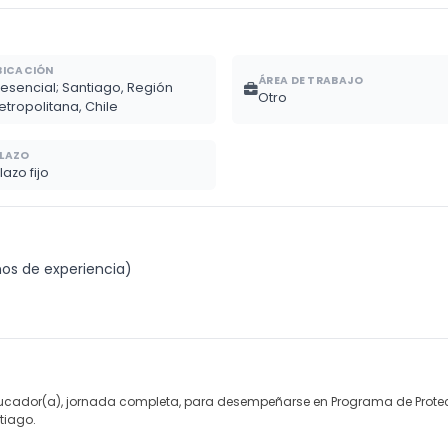
BICACIÓN
ÁREA DE TRABAJO
resencial; Santiago, Región
Otro
etropolitana, Chile
LAZO
lazo fijo
ños de experiencia)
ducador(a), jornada completa, para desempeñarse en Programa de Protecc
tiago.