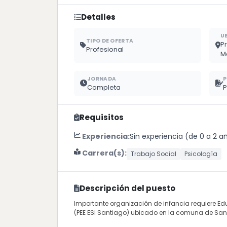
Detalles
U
TIPO DE OFERTA
P
Profesional
M
JORNADA
P
Completa
P
Requisitos
Experiencia:
Sin experiencia (de 0 a 2 a
Carrera(s):
Trabajo Social
Psicología
Descripción del puesto
Importante organización de infancia requiere E
(PEE ESI Santiago) ubicado en la comuna de San