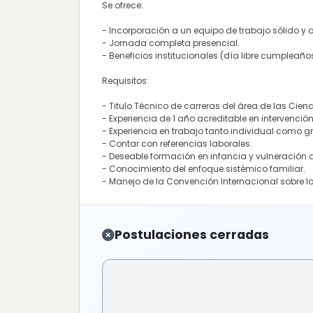
Se ofrece:
- Incorporación a un equipo de trabajo sólido y 
- Jornada completa presencial.
- Beneficios institucionales (día libre cumpleaño
Requisitos:
- Titulo Técnico de carreras del área de las Cienc
- Experiencia de 1 año acreditable en intervenció
- Experiencia en trabajo tanto individual como g
- Contar con referencias laborales.
- Deseable formación en infancia y vulneración d
- Conocimiento del enfoque sistémico familiar.
- Manejo de la Convención Internacional sobre los
Postulaciones cerradas