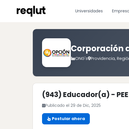
Universidades
Empres
Corporación d
ONG's
Providencia, Regió
(943) Educador(a) - PEE
Publicado el 29 de Dic, 2025
Postular ahora