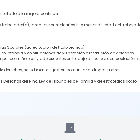
orientado a la mejora continua.
s trabajador(a), tarde libre cumpleaños hijo menor de edad del trabajador
ias Sociales (acreditación de título técnico).
n en infancia y en situaciones de vulneración y restitución de derechos.
rupal con niños/as y adolescentes en trabajo de calle o con población vu
e derechos, salud mental, gestión comunitaria, drogas u otros.
 Derechos del Niño, Ley de Tribunales de Familia y de estrategias socio-j