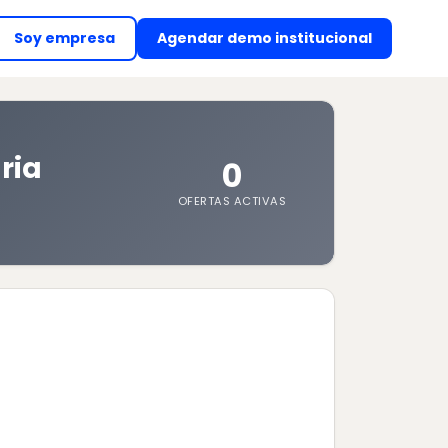
Soy empresa
Agendar demo institucional
(abre en nueva ventan
ria
0
OFERTAS ACTIVAS