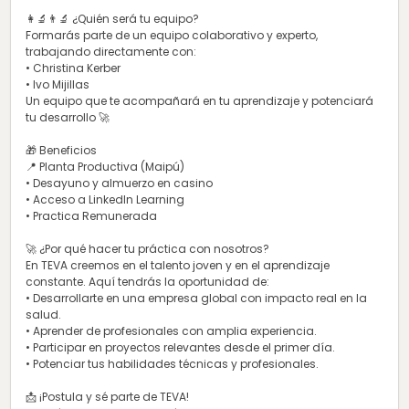
👩‍🔬👨‍🔬 ¿Quién será tu equipo?
Formarás parte de un equipo colaborativo y experto,
trabajando directamente con:
• Christina Kerber
• Ivo Mijillas
Un equipo que te acompañará en tu aprendizaje y potenciará
tu desarrollo 🚀
🎁 Beneficios
📍 Planta Productiva (Maipú)
• Desayuno y almuerzo en casino
• Acceso a LinkedIn Learning
• Practica Remunerada
🚀 ¿Por qué hacer tu práctica con nosotros?
En TEVA creemos en el talento joven y en el aprendizaje
constante. Aquí tendrás la oportunidad de:
• Desarrollarte en una empresa global con impacto real en la
salud.
• Aprender de profesionales con amplia experiencia.
• Participar en proyectos relevantes desde el primer día.
• Potenciar tus habilidades técnicas y profesionales.
📩 ¡Postula y sé parte de TEVA!