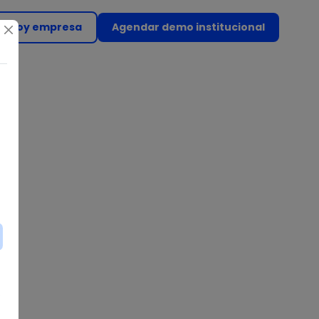
Soy empresa
Agendar demo institucional
(abre en nueva ventan