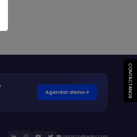
CONTÁCTANOS
?
Agendar demo
contacto@reqlut.com