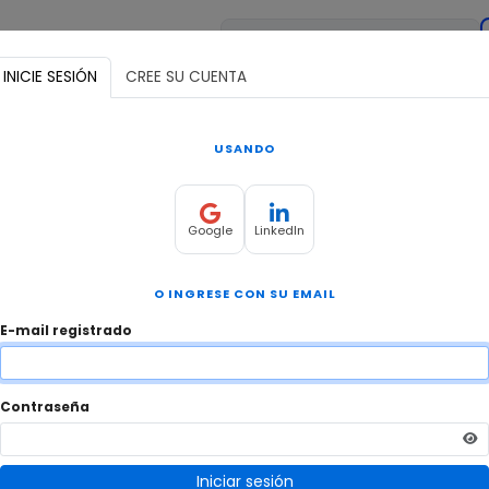
as
Trabajos
Iniciar sesión candidato
INICIE SESIÓN
CREE SU CUENTA
USANDO
Google
LinkedIn
O INGRESE CON SU EMAIL
E-mail registrado
Contraseña
Iniciar sesión